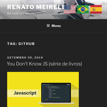
Pular
RENATO MEIRELES
para
De tudo um pouco
o
conteúdo
Menu
TAG:
GITHUB
PUBLICADO
SETEMBRO 30, 2019
EM
You Don’t Know JS (série de livros)